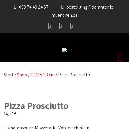
089 74 49 24 57
bestellung@da-antonio-
muenchen.de
Start
/
Shop
/
PIZZA 33 cm
/ Pizza Prosciutto
Pizza Prosciutto
14,10
€
Tomatensauce, Mozzarella, Vorderschinken