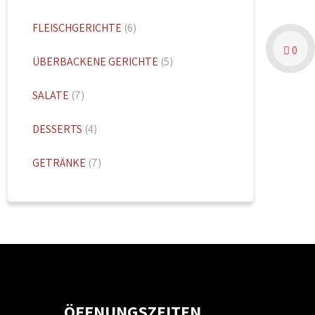
FLEISCHGERICHTE
(6)
0
ÜBERBACKENE GERICHTE
(5)
SALATE
(7)
DESSERTS
(4)
GETRÄNKE
(7)
ÖFFNUNGSZEITEN