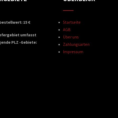
estellwert: 15 €
Startseite
AGB
iefergebiet umfasst
Über uns
gende PLZ -Gebiete:
Zahlungsarten
Impressum