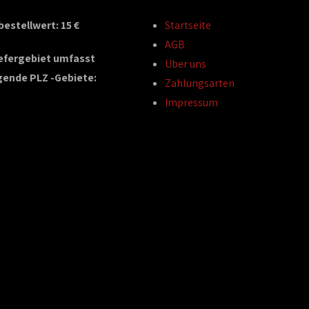
estellwert: 15 €
Startseite
AGB
iefergebiet umfasst
Über uns
gende PLZ -Gebiete:
Zahlungsarten
Impressum