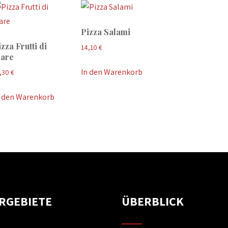
Pizza Salami
zza Frutti di
14,10
€
are
In den Warenkorb
,30
€
n den Warenkorb
ERGEBIETE
ÜBERBLICK