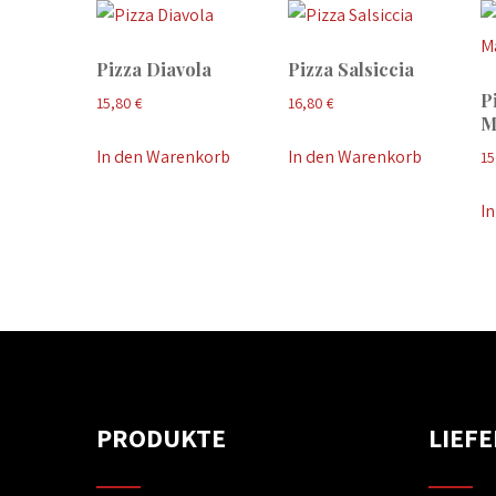
Pizza Diavola
Pizza Salsiccia
Pi
15,80
€
16,80
€
M
In den Warenkorb
In den Warenkorb
15
I
PRODUKTE
LIEF