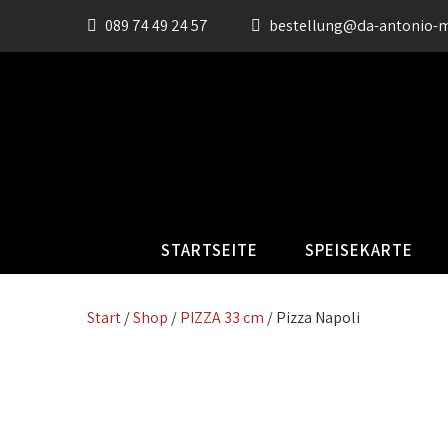
089 74 49 24 57
bestellung@da-antonio-
STARTSEITE
SPEISEKARTE
Start
/
Shop
/
PIZZA 33 cm
/ Pizza Napoli