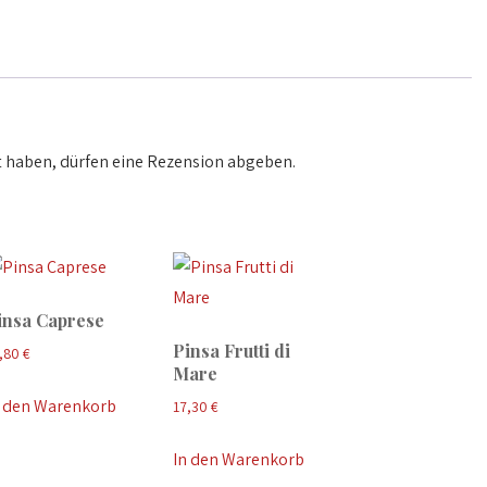
Menge
 haben, dürfen eine Rezension abgeben.
insa Caprese
Pinsa Frutti di
,80
€
Mare
n den Warenkorb
17,30
€
In den Warenkorb