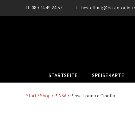
089 74 49 24 57
bestellung@da-antonio-
STARTSEITE
SPEISEKARTE
Start
/
Shop
/
PINSA
/ Pinsa Tonno e Cipolla