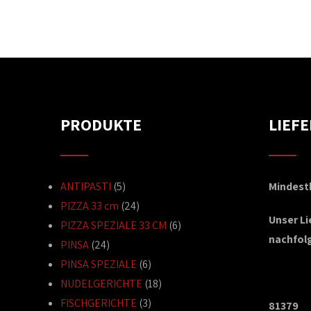
PRODUKTE
LIEF
ANTIPASTI
(5)
Mindestb
PIZZA 33 cm
(24)
Unser L
PIZZA SPEZIALE 33 CM
(6)
nachfol
PINSA
(24)
PINSA SPEZIALE
(6)
NUDELGERICHTE
(18)
FISCHGERICHTE
(3)
81379