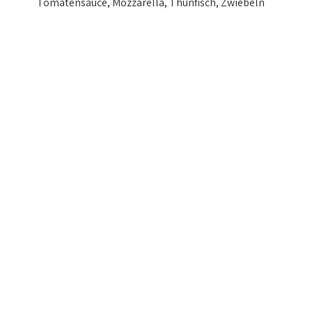
Tomatensauce, Mozzarella, Thunfisch, Zwiebeln