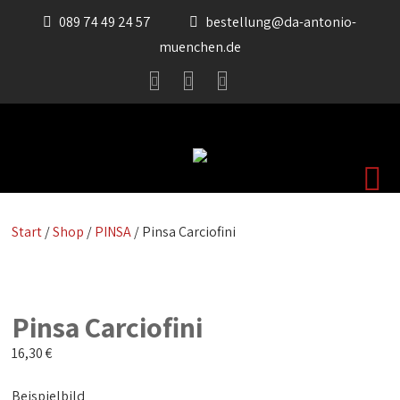
089 74 49 24 57
bestellung@da-antonio-
muenchen.de
Start
/
Shop
/
PINSA
/ Pinsa Carciofini
Pinsa Carciofini
16,30
€
Beispielbild