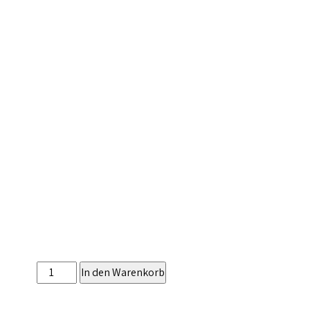
Pinsa
In den Warenkorb
Siciliana
Menge