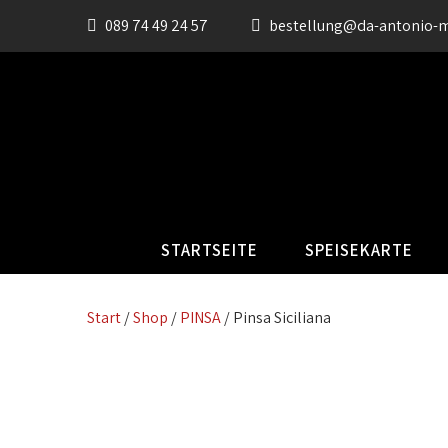
089 74 49 24 57
bestellung@da-antonio-
STARTSEITE
SPEISEKARTE
Start
/
Shop
/
PINSA
/ Pinsa Siciliana