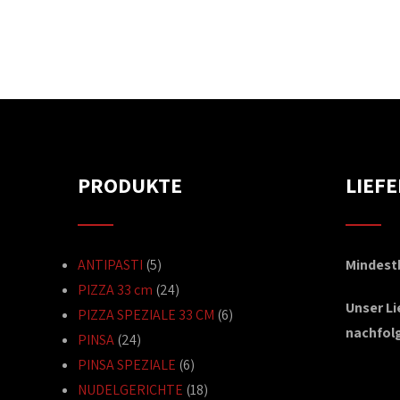
PRODUKTE
LIEF
ANTIPASTI
(5)
Mindestb
PIZZA 33 cm
(24)
Unser L
PIZZA SPEZIALE 33 CM
(6)
nachfol
PINSA
(24)
PINSA SPEZIALE
(6)
NUDELGERICHTE
(18)