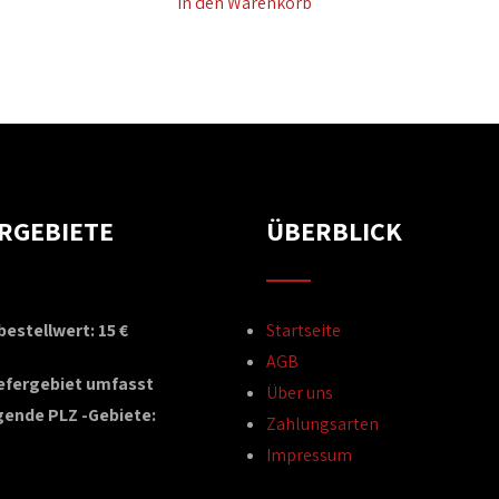
In den Warenkorb
ERGEBIETE
ÜBERBLICK
estellwert: 15 €
Startseite
AGB
iefergebiet umfasst
Über uns
gende PLZ -Gebiete:
Zahlungsarten
Impressum