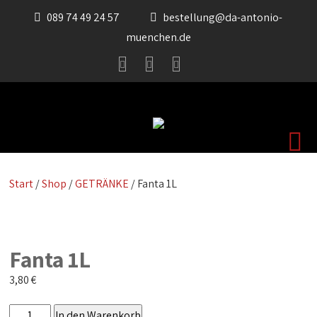
089 74 49 24 57
bestellung@da-antonio-
muenchen.de
Start
/
Shop
/
GETRÄNKE
/ Fanta 1L
Fanta 1L
3,80
€
Fanta
In den Warenkorb