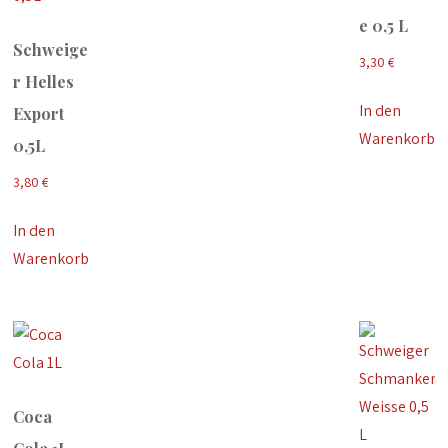
e 0,5 L
Schweige
3,30
€
r Helles
In den
Export
Warenkorb
0,5L
3,80
€
In den
Warenkorb
Coca