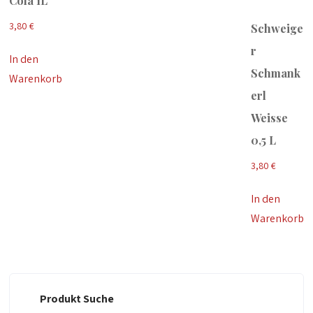
Cola 1L
3,80
€
Schweige
r
In den
Schmank
Warenkorb
erl
Weisse
0,5 L
3,80
€
In den
Warenkorb
Produkt Suche