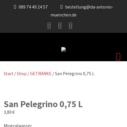
089 74 49 24 57
bestellung@da-antonio-
muenchen.de
Start
/
Shop
/
GETRÄNKE
/ San Pelegrino 0,75 L
San Pelegrino 0,75 L
3,80
€
Mineralwasser