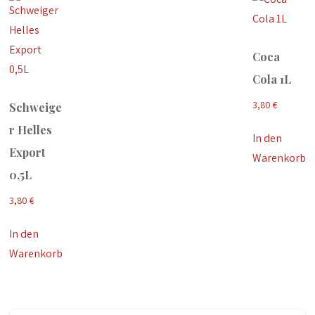
Coca
Cola 1L
3,80
€
Schweige
r Helles
In den
Export
Warenkorb
0,5L
3,80
€
In den
Warenkorb