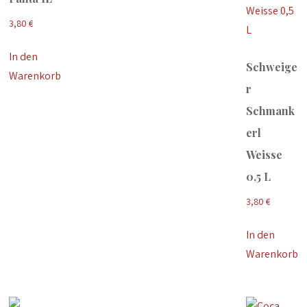
3,80
€
In den
Schweige
Warenkorb
r
Schmank
erl
Weisse
0,5 L
3,80
€
In den
Warenkorb