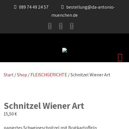
089 74 49 24 57
bestellung@da-antonio-
muenchen.de
Start
/
Shop
/
FLEISCHGERICHTE
/ Schnitzel Wiener Art
Schnitzel Wiener Art
15,50
€
paniertes Schweineschnitzel mit Bratkartoffeln