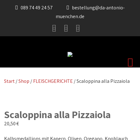
089 74 49 24 57
bestellung@da-antonio-
muenchen.de
Start
/
Shop
/
FLEISCHGERICHTE
/ Scaloppina alla Pizzaiola
Scaloppina alla Pizzaiola
20,50
€
Kalbsmedallions mit Kapern, Oliven, Oregano, Knoblauch