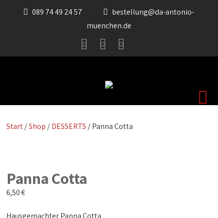
089 74 49 24 57
bestellung@da-antonio-
muenchen.de
Start
/
Shop
/
DESSERTS
/ Panna Cotta
Panna Cotta
6,50
€
Hausgemachter Panna Cotta