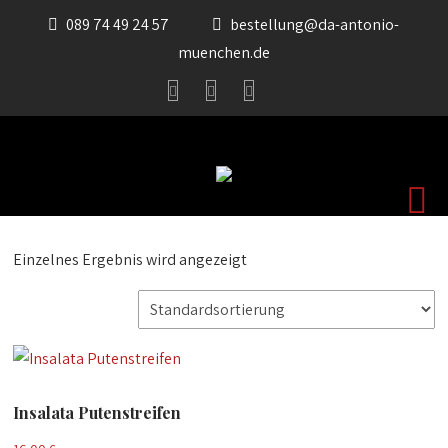
089 74 49 24 57
bestellung@da-antonio-
muenchen.de
Einzelnes Ergebnis wird angezeigt
Insalata Putenstreifen