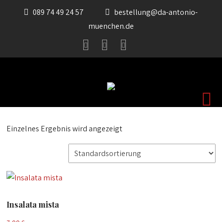
089 74 49 24 57
bestellung@da-antonio-
muenchen.de
Einzelnes Ergebnis wird angezeigt
Insalata mista