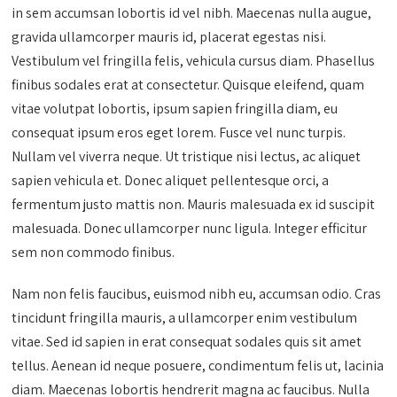
in sem accumsan lobortis id vel nibh. Maecenas nulla augue,
gravida ullamcorper mauris id, placerat egestas nisi.
Vestibulum vel fringilla felis, vehicula cursus diam. Phasellus
finibus sodales erat at consectetur. Quisque eleifend, quam
vitae volutpat lobortis, ipsum sapien fringilla diam, eu
consequat ipsum eros eget lorem. Fusce vel nunc turpis.
Nullam vel viverra neque. Ut tristique nisi lectus, ac aliquet
sapien vehicula et. Donec aliquet pellentesque orci, a
fermentum justo mattis non. Mauris malesuada ex id suscipit
malesuada. Donec ullamcorper nunc ligula. Integer efficitur
sem non commodo finibus.
Nam non felis faucibus, euismod nibh eu, accumsan odio. Cras
tincidunt fringilla mauris, a ullamcorper enim vestibulum
vitae. Sed id sapien in erat consequat sodales quis sit amet
tellus. Aenean id neque posuere, condimentum felis ut, lacinia
diam. Maecenas lobortis hendrerit magna ac faucibus. Nulla