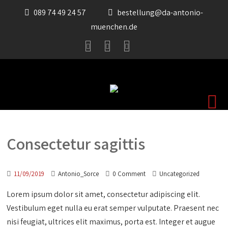
089 74 49 24 57
bestellung@da-antonio-
muenchen.de
Consectetur sagittis
11/09/2019
Antonio_Sorce
0 Comment
Uncategorized
Lorem ipsum dolor sit amet, consectetur adipiscing elit.
Vestibulum eget nulla eu erat semper vulputate. Praesent nec
nisi feugiat, ultrices elit maximus, porta est. Integer et augue