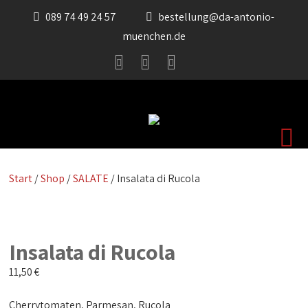
089 74 49 24 57
bestellung@da-antonio-
muenchen.de
Start
/
Shop
/
SALATE
/ Insalata di Rucola
Insalata di Rucola
11,50
€
Cherrytomaten, Parmesan, Rucola