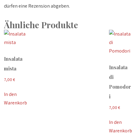
dürfen eine Rezension abgeben.
Ähnliche Produkte
Insalata
Insalata
mista
di
7,00
€
Pomodor
In den
i
Warenkorb
7,00
€
In den
Warenkorb