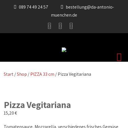
089 74 49 24 57
bestellung@da-antonio-
muenchen.de
Start
/
Shop
/
PIZZA 33 cm
/ Pizza Vegitariana
Pizza Vegitariana
15,20
€
Tomatensauce, Mozzarella, verschiedenes frisches Gemüse