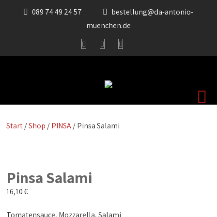
089 74 49 24 57
bestellung@da-antonio-
muenchen.de
Start
/
Shop
/
PINSA
/ Pinsa Salami
Pinsa Salami
16,10
€
Tomatensauce, Mozzarella, Salami