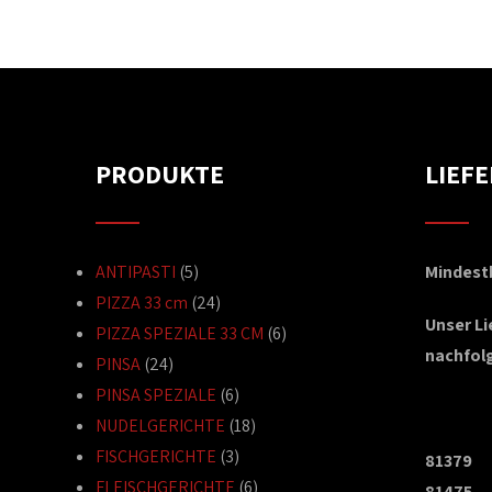
PRODUKTE
LIEF
ANTIPASTI
(5)
Mindestb
PIZZA 33 cm
(24)
Unser L
PIZZA SPEZIALE 33 CM
(6)
nachfol
PINSA
(24)
PINSA SPEZIALE
(6)
NUDELGERICHTE
(18)
FISCHGERICHTE
(3)
81379
FLEISCHGERICHTE
(6)
81475