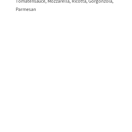
Tomatensauce, Mozzarella, Ricotta, Gorgonzola,
Parmesan