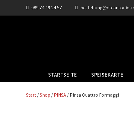
089 74 49 24 57
bestellung@da-antonio-
STARTSEITE
SPEISEKARTE
Start
/
Shop
/
PINSA
/ Pinsa Quattro Formaggi