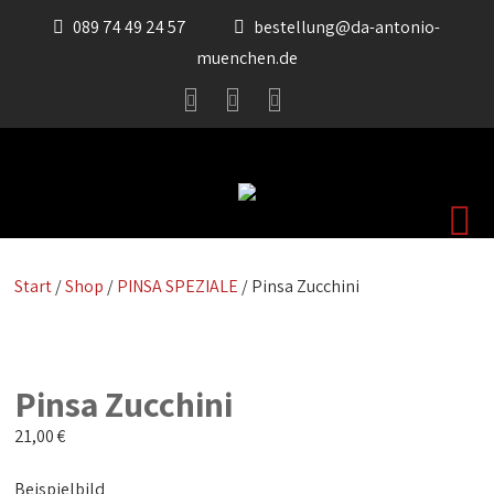
089 74 49 24 57
bestellung@da-antonio-
muenchen.de
Start
/
Shop
/
PINSA SPEZIALE
/ Pinsa Zucchini
Pinsa Zucchini
21,00
€
Beispielbild