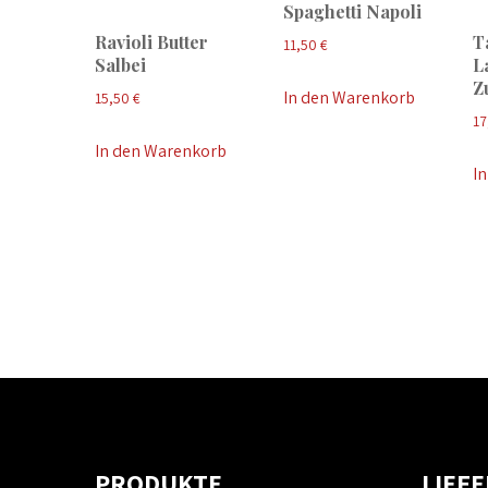
Spaghetti Napoli
Ravioli Butter
T
11,50
€
Salbei
L
Z
In den Warenkorb
15,50
€
17
In den Warenkorb
I
PRODUKTE
LIEF