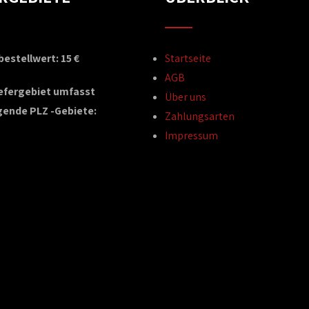
estellwert: 15 €
Startseite
AGB
iefergebiet umfasst
Über uns
gende PLZ -Gebiete:
Zahlungsarten
Impressum