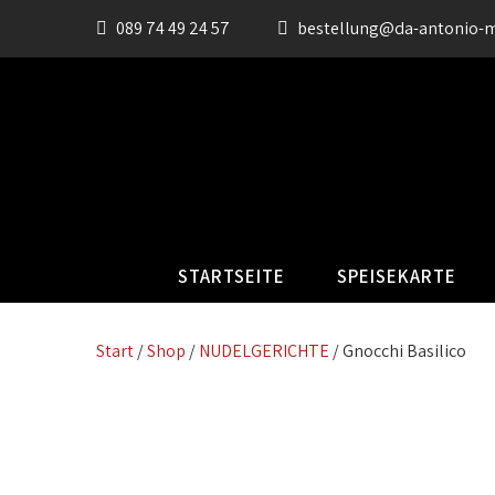
089 74 49 24 57
bestellung@da-antonio-
STARTSEITE
SPEISEKARTE
Start
/
Shop
/
NUDELGERICHTE
/ Gnocchi Basilico