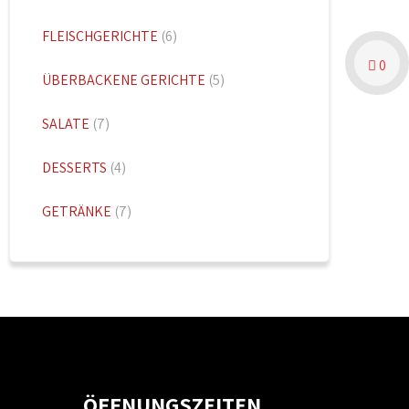
FLEISCHGERICHTE
(6)
0
ÜBERBACKENE GERICHTE
(5)
SALATE
(7)
DESSERTS
(4)
GETRÄNKE
(7)
ÖFFNUNGSZEITEN