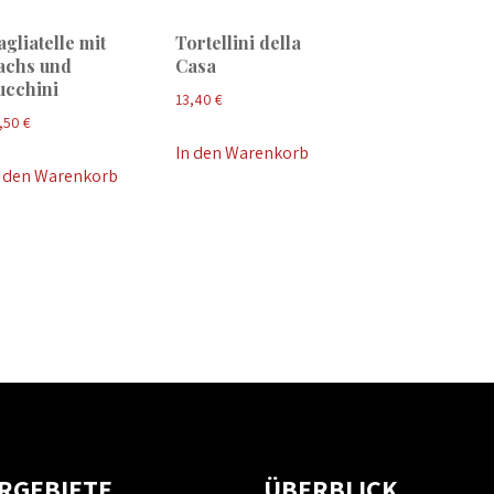
agliatelle mit
Tortellini della
achs und
Casa
ucchini
13,40
€
,50
€
In den Warenkorb
n den Warenkorb
ERGEBIETE
ÜBERBLICK