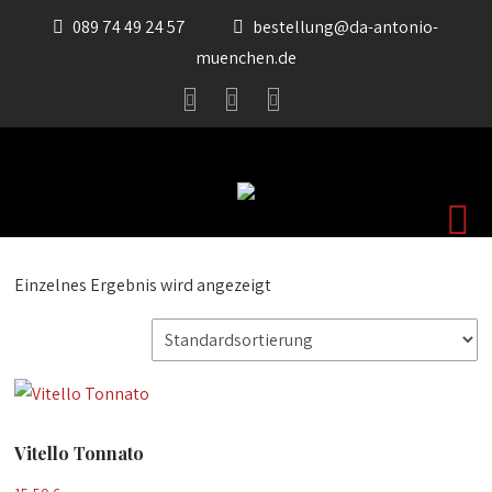
089 74 49 24 57
bestellung@da-antonio-
muenchen.de
Einzelnes Ergebnis wird angezeigt
Vitello Tonnato