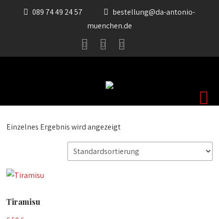
089 74 49 24 57
bestellung@da-antonio-
muenchen.de
Einzelnes Ergebnis wird angezeigt
Tiramisu