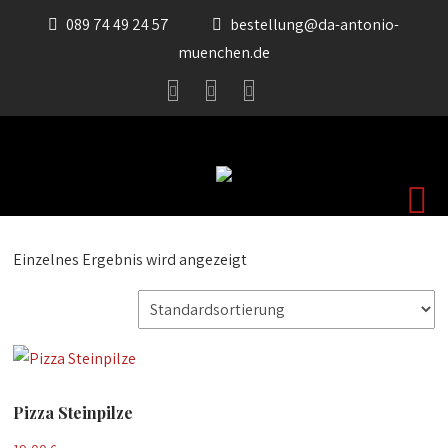
089 74 49 24 57
bestellung@da-antonio-
muenchen.de
Einzelnes Ergebnis wird angezeigt
Pizza Steinpilze