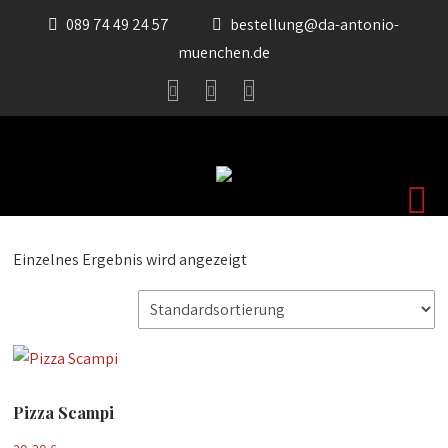
089 74 49 24 57
bestellung@da-antonio-
muenchen.de
Einzelnes Ergebnis wird angezeigt
Pizza Scampi