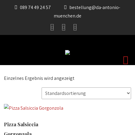
089 74 49 24 57
bestellung@da-antonio-
muenchen.de
Einzelnes Ergebnis wird angezeigt
Pizza Salsiccia
Gorgonzola