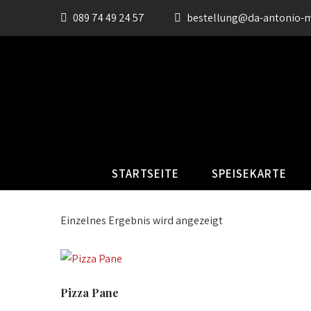
089 74 49 24 57
bestellung@da-antonio-
STARTSEITE
SPEISEKARTE
Einzelnes Ergebnis wird angezeigt
Pizza Pane