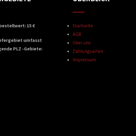
estellwert: 15 €
Startseite
AGB
iefergebiet umfasst
Über uns
gende PLZ -Gebiete:
Zahlungsarten
Impressum