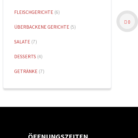
FLEISCHGERICHTE
(6)
0
ÜBERBACKENE GERICHTE
(5)
SALATE
(7)
DESSERTS
(4)
GETRÄNKE
(7)
ÖFFNUNGSZEITEN