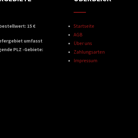
estellwert: 15 €
Startseite
AGB
iefergebiet umfasst
Über uns
gende PLZ -Gebiete:
Zahlungsarten
Impressum