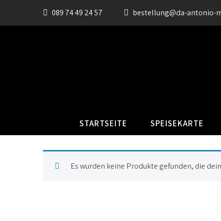
089 74 49 24 57
bestellung@da-antonio-
STARTSEITE
SPEISEKARTE
Es wurden keine Produkte gefunden, die dei