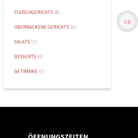
FLEISCHGERICHTE
(6)
0
ÜBERBACKENE GERICHTE
(5)
SALATE
(7)
DESSERTS
(4)
GETRÄNKE
(7)
ÖFFNUNGSZEITEN