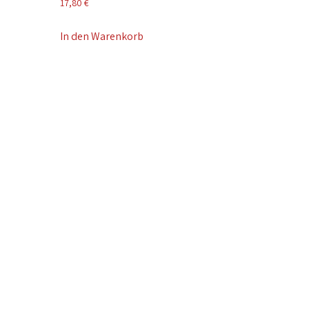
17,80
€
In den Warenkorb