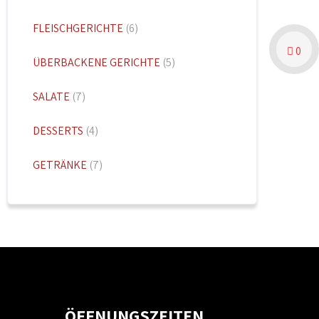
FLEISCHGERICHTE
(6)
0
ÜBERBACKENE GERICHTE
(5)
SALATE
(7)
DESSERTS
(4)
GETRÄNKE
(7)
ÖFFNUNGSZEITEN