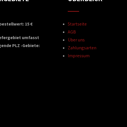
estellwert: 15 €
Startseite
AGB
iefergebiet umfasst
Über uns
gende PLZ -Gebiete:
Zahlungsarten
Impressum