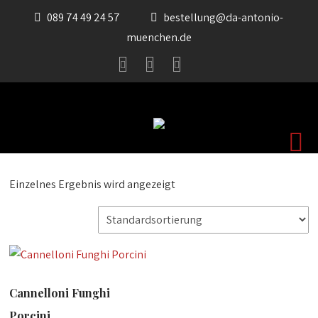
089 74 49 24 57
bestellung@da-antonio-
muenchen.de
Einzelnes Ergebnis wird angezeigt
Cannelloni Funghi
Porcini