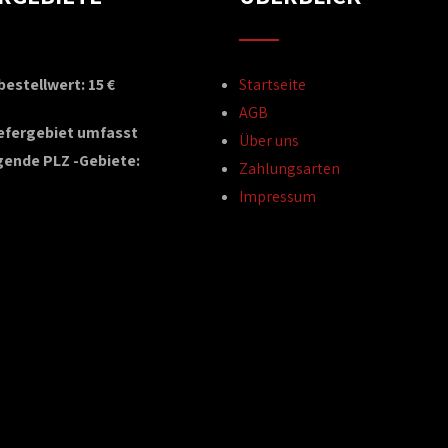
estellwert: 15 €
Startseite
AGB
iefergebiet umfasst
Über uns
gende PLZ -Gebiete:
Zahlungsarten
Impressum