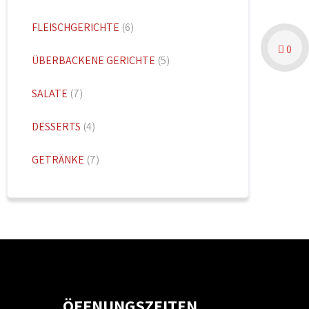
FLEISCHGERICHTE
(6)
0
ÜBERBACKENE GERICHTE
(5)
SALATE
(7)
DESSERTS
(4)
GETRÄNKE
(7)
ÖFFNUNGSZEITEN