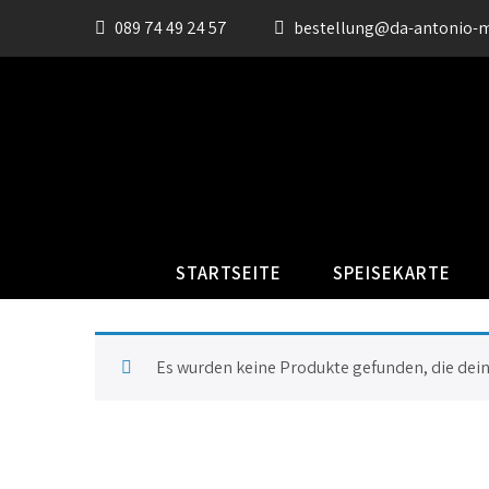
089 74 49 24 57
bestellung@da-antonio-
STARTSEITE
SPEISEKARTE
Es wurden keine Produkte gefunden, die dei